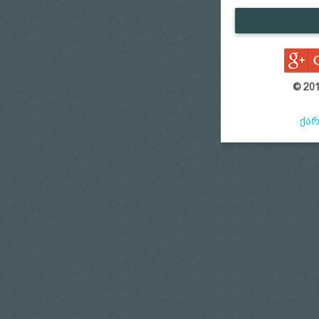
© 201
ინსტრუქც
ქა